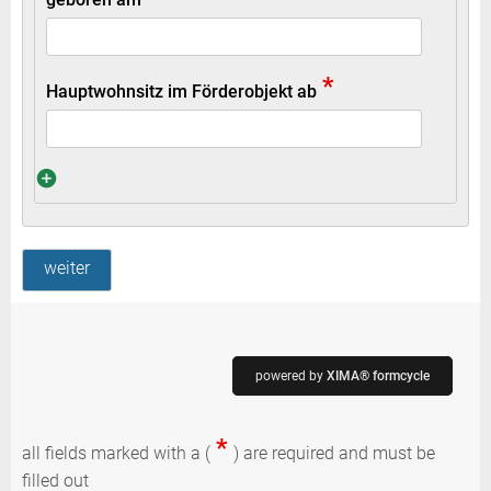
*
Hauptwohnsitz im Förderobjekt ab
weiter
powered by
XIMA® formcycle
*
all fields marked with a (
) are required and must be
filled out