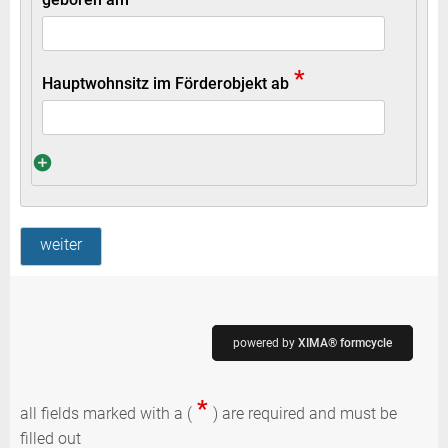
*
Hauptwohnsitz im Förderobjekt ab
weiter
powered by
XIMA® formcycle
*
all fields marked with a (
) are required and must be
filled out